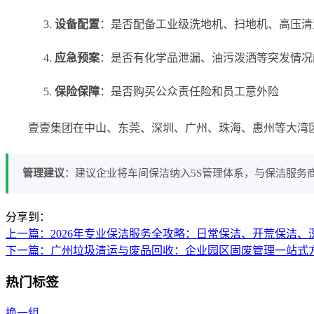
设备配置
：是否配备工业级洗地机、扫地机、高压清
应急预案
：是否有化学品泄漏、油污泼洒等突发情况
保险保障
：是否购买公众责任险和员工意外险
壹壹集团在中山、东莞、深圳、广州、珠海、惠州等大湾
管理建议
：建议企业将车间保洁纳入5S管理体系，与保洁服务
分享到：
上一篇
：2026年专业保洁服务全攻略：日常保洁、开荒保洁
下一篇
：广州垃圾清运与废品回收：企业园区固废管理一站式
热门标签
换一组