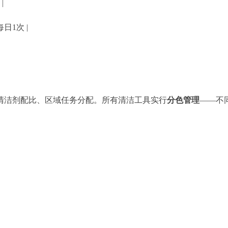
|
日1次 |
清洁剂配比、区域任务分配。所有清洁工具实行
分色管理
——不