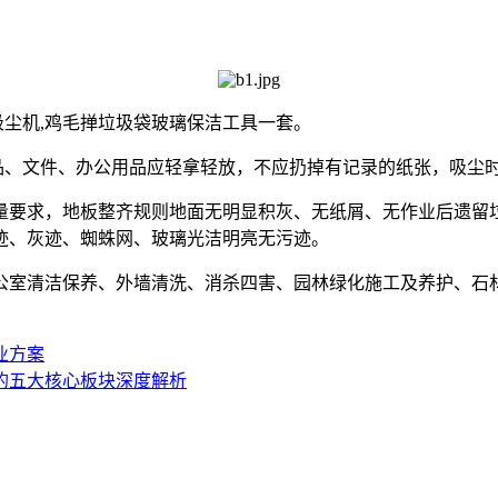
吸尘机,鸡毛掸垃圾袋玻璃保洁工具一套。
、文件、办公用品应轻拿轻放，不应扔掉有记录的纸张，吸尘时
要求，地板整齐规则地面无明显积灰、无纸屑、无作业后遗留
迹、灰迹、蜘蛛网、玻璃光洁明亮无污迹。
室清洁保养、外墙清洗、消杀四害、园林绿化施工及养护、石材
业方案
护的五大核心板块深度解析