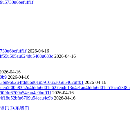
u5730u6befuff1f
730u6befuff1f
2026-04-16
4f55u505au624du5408u683c
2026-04-16
2026-04-16
0b9
2026-04-16
33bu9662u4fddu6d01u5916u5305u5462uff01
2026-04-16
baeu5f00u8352u4fddu6d01u627eu4e13u4e1au4fddu6d01u516cu53f8
0fdu6709u54eau4e9buff1f
2026-04-16
4f18u52bfu6709u54eau4e9b
2026-04-16
资讯
联系我们