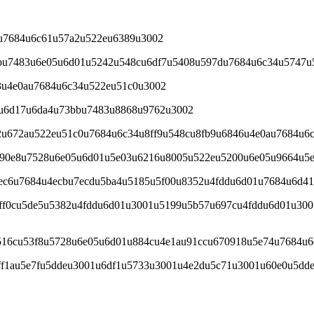
au7684u6c61u57a2u522eu6389u3002
bbu7483u6e05u6d01u5242u548cu6df7u5408u597du7684u6c34u5747
3u4e0au7684u6c34u522eu51c0u3002
4u6d17u6da4u73bbu7483u8868u9762u3002
2u672au522eu51c0u7684u6c34u8ff9u548cu8fb9u6846u4e0au7684u6
0u90e8u7528u6e05u6d01u5e03u6216u8005u522eu5200u6e05u9664u5
7ec6u7684u4ecbu7ecdu5ba4u5185u5f00u8352u4fddu6d01u7684u6d4
f0cu5de5u5382u4fddu6d01u3001u5199u5b57u697cu4fddu6d01u3001u
516cu53f8u5728u6e05u6d01u884cu4e1au91ccu670918u5e74u7684u6
ff1au5e7fu5ddeu3001u6df1u5733u3001u4e2du5c71u3001u60e0u5dd