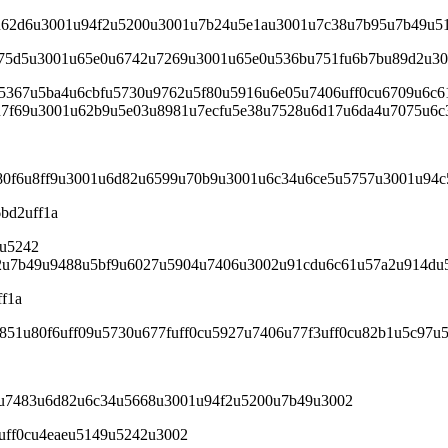
u62d6u3001u94f2u5200u3001u7b24u5e1au3001u7c38u7b95u7b49u5
u75d5u3001u65e0u6742u7269u3001u65e0u536bu751fu6b7bu89d2u30
5367u5ba4u6cbfu5730u9762u5f80u5916u6e05u7406uff0cu6709u6c6
7f69u3001u62b9u5e03u8981u7ecfu5e38u7528u6d17u6da4u7075u6c3
80f6u8ff9u3001u6d82u6599u70b9u3001u6c34u6ce5u5757u3001u94c
bd2uff1a
9u5242
2u7b49u9488u5bf9u6027u5904u7406u3002u91cdu6c61u57a2u914du
f1a
851u80f6uff09u5730u677fuff0cu5927u7406u77f3uff0cu82b1u5c97u
bu7483u6d82u6c34u5668u3001u94f2u5200u7b49u3002
uff0cu4eaeu5149u5242u3002