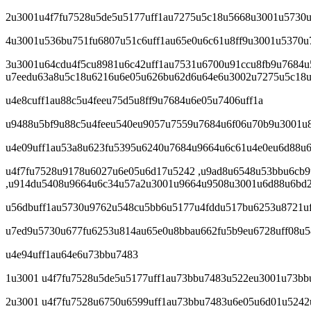
2u3001u4f7fu7528u5de5u5177uff1au7275u5c18u5668u3001u5730
4u3001u536bu751fu6807u51c6uff1au65e0u6c61u8ff9u3001u5370
3u3001u64cdu4f5cu8981u6c42uff1au7531u6700u91ccu8fb9u7684u
u7eedu63a8u5c18u6216u6e05u626bu62d6u64e6u3002u7275u5c18u
u4e8cuff1au88c5u4feeu75d5u8ff9u7684u6e05u7406uff1a
u9488u5bf9u88c5u4feeu540eu9057u7559u7684u6f06u70b9u3001u
u4e09uff1au53a8u623fu5395u6240u7684u9664u6c61u4e0eu6d88u6
u4f7fu7528u9178u6027u6e05u6d17u5242 ,u9ad8u6548u53bbu6cb
,u914du5408u9664u6c34u57a2u3001u9664u9508u3001u6d88u6bd
u56dbuff1au5730u9762u548cu5bb6u5177u4fddu517bu6253u8721uf
u7ed9u5730u677fu6253u814au65e0u8bbau662fu5b9eu6728uff08u5
u4e94uff1au64e6u73bbu7483
1u3001 u4f7fu7528u5de5u5177uff1au73bbu7483u522eu3001u73b
2u3001 u4f7fu7528u6750u6599uff1au73bbu7483u6e05u6d01u5242