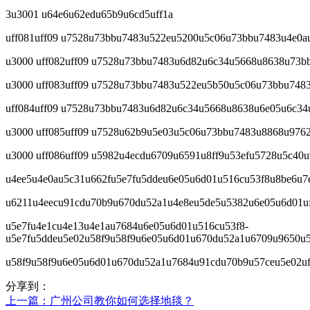
3u3001 u64e6u62edu65b9u6cd5uff1a
uff081uff09 u7528u73bbu7483u522eu5200u5c06u73bbu7483u4e0
u3000 uff082uff09 u7528u73bbu7483u6d82u6c34u5668u8638u73
u3000 uff083uff09 u7528u73bbu7483u522eu5b50u5c06u73bbu748
uff084uff09 u7528u73bbu7483u6d82u6c34u5668u8638u6e05u6c3
u3000 uff085uff09 u7528u62b9u5e03u5c06u73bbu7483u8868u976
u3000 uff086uff09 u5982u4ecdu6709u6591u8ff9u53efu5728u5c4
u4ee5u4e0au5c31u662fu5e7fu5ddeu6e05u6d01u516cu53f8u8be6u
u6211u4eecu91cdu70b9u670du52a1u4e8eu5de5u5382u6e05u6d01uf
u5e7fu4e1cu4e13u4e1au7684u6e05u6d01u516cu53f8-
u5e7fu5ddeu5e02u58f9u58f9u6e05u6d01u670du52a1u6709u9650u
u58f9u58f9u6e05u6d01u670du52a1u7684u91cdu70b9u57ceu5e02u
分享到：
上一篇
：广州公司教你如何选择地毯？