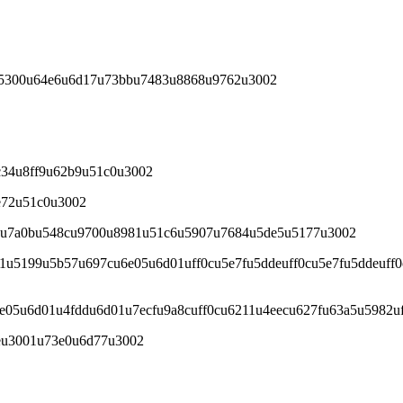
u5300u64e6u6d17u73bbu7483u8868u9762u3002
c34u8ff9u62b9u51c0u3002
e72u51c0u3002
1u7a0bu548cu9700u8981u51c6u5907u7684u5de5u5177u3002
5199u5b57u697cu6e05u6d01uff0cu5e7fu5ddeuff0cu5e7fu5ddeuff0
e05u6d01u4fddu6d01u7ecfu9a8cuff0cu6211u4eecu627fu63a5u5982
eu3001u73e0u6d77u3002