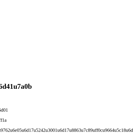
6d41u7a0b
6d01
f1a
u9762u6e05u6d17u5242u3001u6d17u8863u7c89uff0cu9664u5c18u6