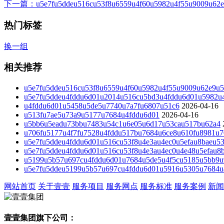
下一篇
：u5e7fu5ddeu516cu53f8u6559u4f60u5982u4f55u9009u62e9
热门标签
换一组
相关推荐
u5e7fu5ddeu516cu53f8u6559u4f60u5982u4f55u9009u62e9u5
u5e7fu5ddeu4fddu6d01u2014u516cu5bd3u4fddu6d01u5982u
u4fddu6d01u5458u5de5u7740u7a7fu6807u51c6
2026-04-16
u513fu7ae5u73a9u5177u7684u4fddu6d01
2026-04-16
u5bb6u5eadu73bbu7483u54c1u6e05u6d17u53cau517bu62a4
u706fu5177u4f7fu7528u4fddu517bu7684u6ce8u610fu8981u7
u5e7fu5ddeu4fddu6d01u516cu53f8u4e3au4ec0u5efau8baeu5
u5e7fu5ddeu4fddu6d01u516cu53f8u4e3au4ec0u4e48u5efau8
u5199u5b57u697cu4fddu6d01u7684u5de5u4f5cu5185u5bb9u9
u5e7fu5ddeu5199u5b57u697cu4fddu6d01u5916u5305u7684u
网站首页
关于壹壹
服务项目
服务网点
服务标准
服务案例
新闻
壹壹集团旗下公司：