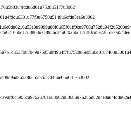
176u5b83u4fddu6d01u7528u5177u3002
01u4fddu6301u77f3u6750u5149u6cfdu5ea6u3002
1u6e0du6216u53e3u9999u80f6u65f6uff0cu9700u7528u94f2u5200u9
4u6216u6d17u8863u7c89u6c34u6f02u6d17uff0cu5e72u51c0u540eu
5u7b14u5370u7b49u75d5u8ff9u4f7fu7528u6e05u6d01u7403u3001u
5408u9ad8u538bu55b7u5c04u6e05u6d17u3002
5ca9uff0cu955cu9762u7816u3002u8868u9762u6d82u4e0au4fddu62a4