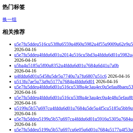
热门标签
换一组
相关推荐
u5e7fu5ddeu516cu53f8u6559u4f60u5982u4f55u9009u62e9u5
2026-04-16
u5e7fu5ddeu4fddu6d01u2014u516cu5bd3u4fddu6d01u5982u
2026-04-16
u5ba4u5185u5f00u8352u4fddu6d01u7684u6d41u7a0b
2026-04-16
u4fddu6d01u5458u5de5u7740u7a7fu6807u51c6
2026-04-16
u513fu7ae5u73a9u5177u7684u4fddu6d01
2026-04-16
u5e7fu5ddeu4fddu6d01u516cu53f8u4e3au4ec0u5efau8baeu5
2026-04-16
u5e7fu5ddeu4fddu6d01u516cu53f8u4e3au4ec0u4e48u5efau8
2026-04-16
u5199u5b57u697cu4fddu6d01u7684u5de5u4f5cu5185u5bb9u9
2026-04-16
u5e7fu5ddeu5199u5b57u697cu4fddu6d01u5916u5305u7684u
2026-04-16
u5e7fu5ddeu5199u5b57u697cu6e05u6d01u7684u5177u4f53u