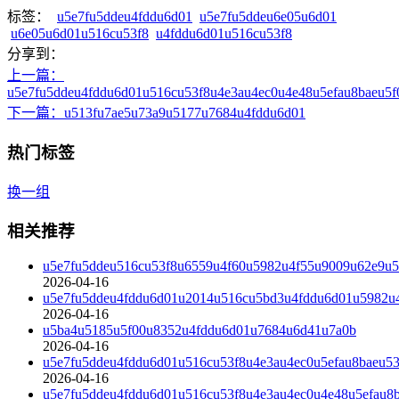
标签：
u5e7fu5ddeu4fddu6d01
u5e7fu5ddeu6e05u6d01
u6e05u6d01u516cu53f8
u4fddu6d01u516cu53f8
分享到：
上一篇
：
u5e7fu5ddeu4fddu6d01u516cu53f8u4e3au4ec0u4e48u5efau8baeu5
下一篇
：u513fu7ae5u73a9u5177u7684u4fddu6d01
热门标签
换一组
相关推荐
u5e7fu5ddeu516cu53f8u6559u4f60u5982u4f55u9009u62e9u5
2026-04-16
u5e7fu5ddeu4fddu6d01u2014u516cu5bd3u4fddu6d01u5982u
2026-04-16
u5ba4u5185u5f00u8352u4fddu6d01u7684u6d41u7a0b
2026-04-16
u5e7fu5ddeu4fddu6d01u516cu53f8u4e3au4ec0u5efau8baeu5
2026-04-16
u5e7fu5ddeu4fddu6d01u516cu53f8u4e3au4ec0u4e48u5efau8