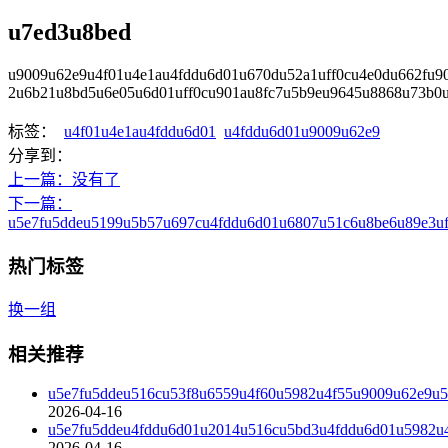
u7ed3u8bed
u9009u62e9u4f01u4e1au4fddu6d01u670du52a1uff0cu4e0du662fu9
2u6b21u8bd5u6e05u6d01uff0cu901au8fc7u5b9eu9645u8868u73b0
标签：
u4f01u4e1au4fddu6d01
u4fddu6d01u9009u62e9
分享到：
上一篇
：没有了
下一篇
：
u5e7fu5ddeu5199u5b57u697cu4fddu6d01u6807u51c6u8be6u89e3u
热门标签
换一组
相关推荐
u5e7fu5ddeu516cu53f8u6559u4f60u5982u4f55u9009u62e9u5
2026-04-16
u5e7fu5ddeu4fddu6d01u2014u516cu5bd3u4fddu6d01u5982u
2026-04-16