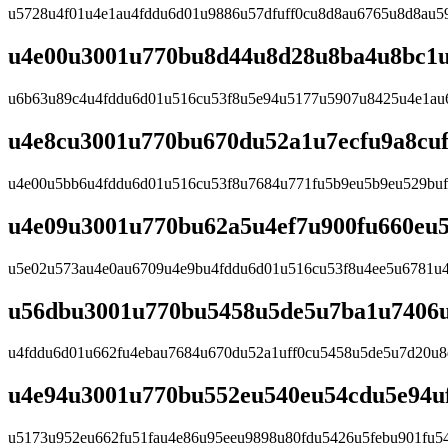
u5728u4f01u4e1au4fddu6d01u9886u57dfuff0cu8d8au6765u8d8au
u4e00u3001u770bu8d44u8d28u8ba4u8bc1u
u6b63u89c4u4fddu6d01u516cu53f8u5e94u5177u5907u8425u4e1au
u4e8cu3001u770bu670du52a1u7ecfu9a8cu
u4e00u5bb6u4fddu6d01u516cu53f8u7684u771fu5b9eu5b9eu529bu
u4e09u3001u770bu62a5u4ef7u900fu660eu5
u5e02u573au4e0au6709u4e9bu4fddu6d01u516cu53f8u4ee5u6781u
u56dbu3001u770bu5458u5de5u7ba1u7406u
u4fddu6d01u662fu4ebau7684u670du52a1uff0cu5458u5de5u7d20u
u4e94u3001u770bu552eu540eu54cdu5e94u
u5173u952eu662fu51fau4e86u95eeu9898u80fdu5426u5febu901fu