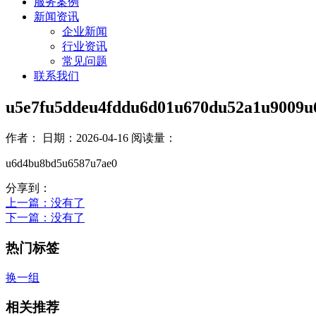
服务案例
新闻资讯
企业新闻
行业资讯
常见问题
联系我们
u5e7fu5ddeu4fddu6d01u670du52a1u9009u
作者：
日期：2026-04-16
阅读量：
u6d4bu8bd5u6587u7ae0
分享到：
上一篇
：没有了
下一篇
：没有了
热门标签
换一组
相关推荐