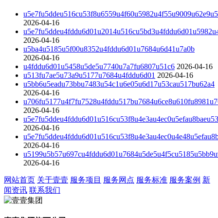
u5e7fu5ddeu516cu53f8u6559u4f60u5982u4f55u9009u62e9u5
2026-04-16
u5e7fu5ddeu4fddu6d01u2014u516cu5bd3u4fddu6d01u5982u
2026-04-16
u5ba4u5185u5f00u8352u4fddu6d01u7684u6d41u7a0b
2026-04-16
u4fddu6d01u5458u5de5u7740u7a7fu6807u51c6
2026-04-16
u513fu7ae5u73a9u5177u7684u4fddu6d01
2026-04-16
u5bb6u5eadu73bbu7483u54c1u6e05u6d17u53cau517bu62a4
2026-04-16
u706fu5177u4f7fu7528u4fddu517bu7684u6ce8u610fu8981u7
2026-04-16
u5e7fu5ddeu4fddu6d01u516cu53f8u4e3au4ec0u5efau8baeu5
2026-04-16
u5e7fu5ddeu4fddu6d01u516cu53f8u4e3au4ec0u4e48u5efau8
2026-04-16
u5199u5b57u697cu4fddu6d01u7684u5de5u4f5cu5185u5bb9u9
2026-04-16
网站首页
关于壹壹
服务项目
服务网点
服务标准
服务案例
新
闻资讯
联系我们