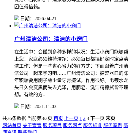
团值得信赖。
日期：2026-04-21
广州清洁公司：清洁的小窍门
在生活中：会碰到多种多样的状况：生活小窍门能够帮
上您：家庭必须维持洁净：必须每日都搞好定时定点清
洁工作：但是一些省心省力的好方式：下面跟着广州清
洁公司一起来学习吧……广州清洁公司：搪瓷器皿的陈
年积垢要用刷子蘸少量牙膏擦试，作用很好。电镀水龙
头日久会变黑而失去光泽，用肥皂、洗洁精擦拭皆不理
想。有效的方..
日期：2021-11-03
共36条数据
当前第3/3页
首页
上一页
1
2
3
下一页
末页
网站首页
关于壹壹
服务项目
服务网点
服务标准
服务案例
新
闻资讯
联系我们