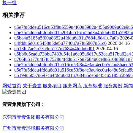
换一组
相关推荐
u5e7fu5ddeu516cu53f8u6559u4f60u5982u4f55u9009u62e9u5
u5e7fu5ddeu4fddu6d01u2014u516cu5bd3u4fddu6d01u5982u
u5ba4u5185u5f00u8352u4fddu6d01u7684u6d41u7a0b
2026-
u4fddu6d01u5458u5de5u7740u7a7fu6807u51c6
2026-04-16
u513fu7ae5u73a9u5177u7684u4fddu6d01
2026-04-16
u5bb6u5eadu73bbu7483u54c1u6e05u6d17u53cau517bu62a4
u706fu5177u4f7fu7528u4fddu517bu7684u6ce8u610fu8981u7
u5e7fu5ddeu4fddu6d01u516cu53f8u4e3au4ec0u5efau8baeu5
u5e7fu5ddeu4fddu6d01u516cu53f8u4e3au4ec0u4e48u5efau8
u5199u5b57u697cu4fddu6d01u7684u5de5u4f5cu5185u5bb9u9
网站首页
关于壹壹
服务项目
服务网点
服务标准
服务案例
新闻
壹壹集团旗下公司：
东莞市壹壹集团服务有限公司
广州市壹壹环境服务有限公司