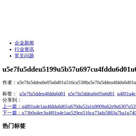
企业新闻
行业资讯
常见问题
u5e7fu5ddeu5199u5b57u697cu4fddu6d01u
作者：u5e7fu5ddeu6e05u6d01u516cu53f8|u5e7fu5ddeu4fddu6d01u5
标签：
u5e7fu5ddeu4fddu6d01
u5e7fu5ddeu6e05u6d01
u4f01u4e
分享到：
上一篇
：u4f01u4e1au4fddu6d01u670du52a1u9009u62e9u6307u535
下一篇
：u73b0u4ee3u4f01u4e1au529eu516cu73afu5883u7ba1u740
热门标签