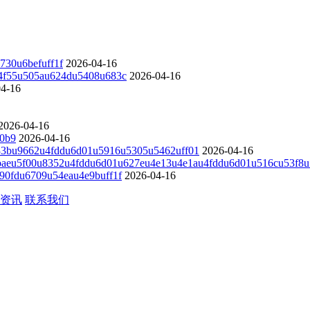
730u6befuff1f
2026-04-16
4f55u505au624du5408u683c
2026-04-16
04-16
2026-04-16
0b9
2026-04-16
33bu9662u4fddu6d01u5916u5305u5462uff01
2026-04-16
baeu5f00u8352u4fddu6d01u627eu4e13u4e1au4fddu6d01u516cu53f8
0fdu6709u54eau4e9buff1f
2026-04-16
资讯
联系我们