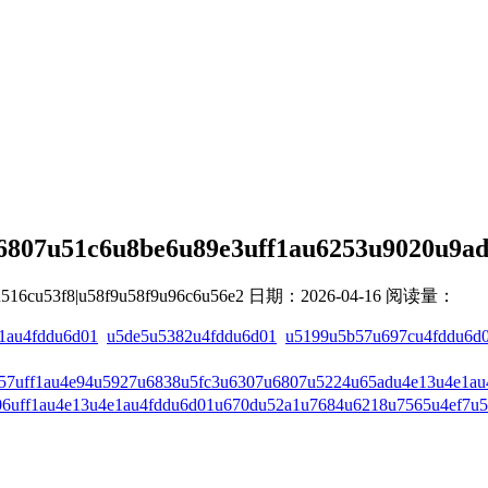
6807u51c6u8be6u89e3uff1au6253u9020u9a
16cu53f8|u58f9u58f9u96c6u56e2
日期：2026-04-16
阅读量：
1au4fddu6d01
u5de5u5382u4fddu6d01
u5199u5b57u697cu4fddu6d
7uff1au4e94u5927u6838u5fc3u6307u6807u5224u65adu4e13u4e1au
6uff1au4e13u4e1au4fddu6d01u670du52a1u7684u6218u7565u4ef7u5