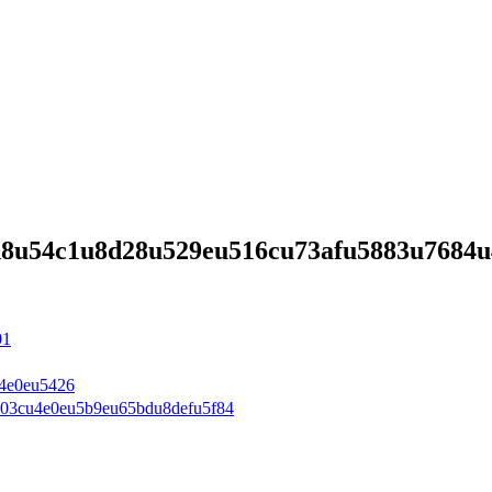
d8u54c1u8d28u529eu516cu73afu5883u7684
01
4e0eu5426
03cu4e0eu5b9eu65bdu8defu5f84